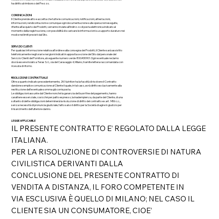
ha diritto al rimborso del Prezzo.
COMUNICAZIONI
Il Cliente prende atto e accetta che tutte le comunicazioni, notificazioni, attestazioni,
informazioni, rendicontazioni e comunque ogni documentazione sulle operazioni eseguite,
riferite all'acquisto dei Prodotti, verranno inviate all'indirizzo di posta elettronica indicato al
momento della registrazione, con possibilità di scaricare le informazioni su supporto duraturo nei
modi e nei limiti previsti dal Sito.
SERVIZIO CLIENTI
Per qualsiasi informazione relativa all'ordine e alla consegna dei Prodotti, il Cliente sarà assistito
telefonicamente negli orari e nei giorni indicati in apposita sezione del Sito dal personale del
Servizio Clienti del Fornitore, al seguente numero verde 800/430901. Ogni eventuale reclamo
dovrà essere inviato a Teras S.r.l., via del Caravaggio 4, Milano, tramite lettera raccomandata con
ricevuta di ritorno.
RISOLUZIONE CONTRATTUALE
Oltre a quanto indicato precedentemente, 2K Nutrition ha la facoltà di risolvere il Contratto
dandone semplice comunicazione al Cliente il quale, in tal caso, avrà diritto esclusivamente alla
restituzione dell'eventuale somma già corrisposta.
Le obbligazioni assunte dal Cliente nonché la garanzia del buon fine del pagamento, hanno
carattere essenziale, cosicché per patto espresso, la inadempienza, da parte del Cliente, di una
soltanto di dette obbligazioni determinerà la risoluzione di diritto del contratto ex art. 1456 c.c.,
senza necessità di pronuncia giudiziale, fatto salvo il diritto per la Società di agire in giudizio per
il risarcimento dell'ulteriore danno.
LEGGE APPLICABILE
IL PRESENTE CONTRATTO E’ REGOLATO DALLA LEGGE
ITALIANA.
PER LA RISOLUZIONE DI CONTROVERSIE DI NATURA
CIVILISTICA DERIVANTI DALLA
CONCLUSIONE DEL PRESENTE CONTRATTO DI
VENDITA A DISTANZA, IL FORO COMPETENTE IN
VIA ESCLUSIVA È QUELLO DI MILANO; NEL CASO IL
CLIENTE SIA UN CONSUMATORE, CIOE’