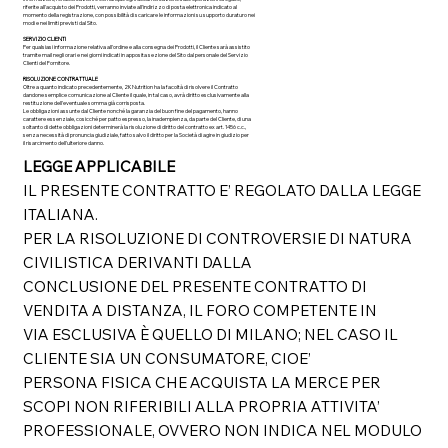
riferite all'acquisto dei Prodotti, verranno inviate all'indirizzo di posta elettronica indicato al
momento della registrazione, con possibilità di scaricare le informazioni su supporto duraturo nei
modi e nei limiti previsti dal Sito.
SERVIZIO CLIENTI
Per qualsiasi informazione relativa all'ordine e alla consegna dei Prodotti, il Cliente sarà assistito
tramite mail negli orari e nei giorni indicati in apposita sezione del Sito dal personale del Servizio
Clienti del Fornitore.
RISOLUZIONE CONTRATTUALE
Oltre a quanto indicato precedentemente, 2K Nutrition ha la facoltà di risolvere il Contratto
dandone semplice comunicazione al Cliente il quale, in tal caso, avrà diritto esclusivamente alla
restituzione dell'eventuale somma già corrisposta.
Le obbligazioni assunte dal Cliente nonché la garanzia del buon fine del pagamento, hanno
carattere essenziale, cosicché per patto espresso, la inadempienza, da parte del Cliente, di una
soltanto di dette obbligazioni determinerà la risoluzione di diritto del contratto ex art. 1456 c.c.,
senza necessità di pronuncia giudiziale, fatto salvo il diritto per la Società di agire in giudizio per
il risarcimento dell'ulteriore danno.
LEGGE APPLICABILE
IL PRESENTE CONTRATTO E’ REGOLATO DALLA LEGGE
ITALIANA.
PER LA RISOLUZIONE DI CONTROVERSIE DI NATURA
CIVILISTICA DERIVANTI DALLA
CONCLUSIONE DEL PRESENTE CONTRATTO DI
VENDITA A DISTANZA, IL FORO COMPETENTE IN
VIA ESCLUSIVA È QUELLO DI MILANO; NEL CASO IL
CLIENTE SIA UN CONSUMATORE, CIOE’
PERSONA FISICA CHE ACQUISTA LA MERCE PER
SCOPI NON RIFERIBILI ALLA PROPRIA ATTIVITA’
PROFESSIONALE, OVVERO NON INDICA NEL MODULO