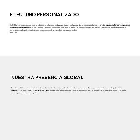
EL FUTURO PERSONALIZADO
En 2K Nutrition nos comprometemos a brindarte soluciones cada vez más personalizadas, desarrollando productos y
servicios que se ajustan perfectamente a
tus necesidades específicas.
Nuestro equipo se enfoca constantemente en ti para anticipar las innovaciones del mañana y garantizarte una experiencia de
compra impecable y sin complicaciones, desde que realizas tu pedido hasta que lo recibes.
recepción.
NUESTRA PRESENCIA GLOBAL
Nuestra ambición por impulsar la industria de la nutrición deportiva es el motor de todo lo que hacemos. Para lograr esta visión, hemos forjado
sólidas
alianzas
con una red de
distribuidores autorizados
en mercados internacionales clave. Miramos hacia el futuro con el objetivo de expandir continuamente
nuestra presencia en nuevos países.