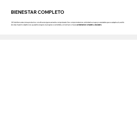
BIENESTAR COMPLETO
2K Nutrition selecciona productos con eficacia rigurosamente comprobada. Nos comprometemos a brindarte un apoyo saludable que se adapte a tu estilo
de vida. Nuestro objetivo es ayudarte a lograr un progreso sostenible y sin esfuerzo hacia
un bienestar completo y duradero.