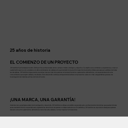
25 años de historia
EL COMIENZO DE UN PROYECTO
2K Nutrition fue fundada en el año 2000 por tres profesionales de los campos médico, biológico y deportivo. Su objetivo era combinar su experiencia y crear un
suplemento que no solo cumpliera con altos estándares de calidad, sino que también incluyera fórmulas técnicamente sólidas para apoyar a atletas de todas
las disciplinas. 2K Nutrition sigue siendo una de las marcas más innovadoras en la industria de los suplementos alimenticios, con especial atención a los
consumidores que exigen calidad y resultados. Este desarrollo continúa, enriqueciendo la línea con productos cada vez más vanguardistas gracias a la
investigación de materias primas de todo el mundo.
¡UNA MARCA, UNA GARANTÍA!
Además de su prestigiosa labor de investigación y desarrollo, 2K Nutrition se dirige a un público especializado y profesional de minoristas que pueden brindar
asesoramiento técnico especializado, siguiendo las directrices de quienes no dejan nada al azar. En definitiva, 2K Nutrition es el producto ideal para quienes
desean consumir suplementos alimenticios de la más alta calidad y con las mejores formulaciones.