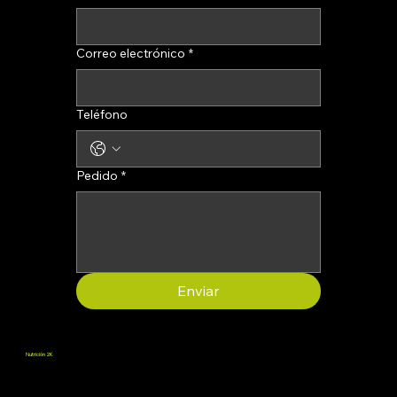
Correo electrónico
*
Teléfono
Pedido
*
Enviar
Nutrición 2K
Promovemos el bienestar proporcionando suplementos que favorecen la salud física y mental, ayudando a las personas a desarrollar todo su potencial.
Términos y condiciones