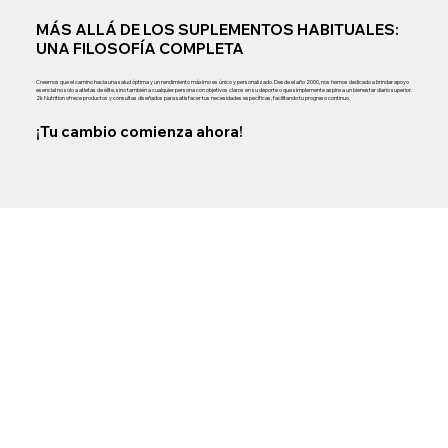
MÁS ALLÁ DE LOS SUPLEMENTOS HABITUALES:
UNA FILOSOFÍA COMPLETA
Creemos que el camino hacia una salud óptima y un rendimiento máximo es único y personalizado. Desde el año 2000, nos hemos dedicado a brindar apoyo
esencial no solo a atletas de élite, sino también a cualquier persona con objetivos claros en su deporte o que simplemente aspire a un bienestar diario superior.
2k Nutrition ofrece productos y consultas diseñados para satisfacer tus necesidades específicas, facilitando tu progreso continuo.
¡Tu cambio comienza ahora!