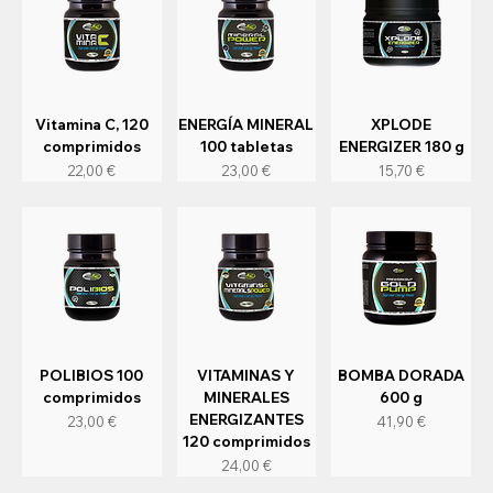
Vitamina C, 120
ENERGÍA MINERAL
XPLODE
comprimidos
100 tabletas
ENERGIZER 180 g
Precio
Precio
Precio
22,00 €
23,00 €
15,70 €
POLIBIOS 100
VITAMINAS Y
BOMBA DORADA
comprimidos
MINERALES
600 g
ENERGIZANTES
Precio
Precio
23,00 €
41,90 €
120 comprimidos
Precio
24,00 €