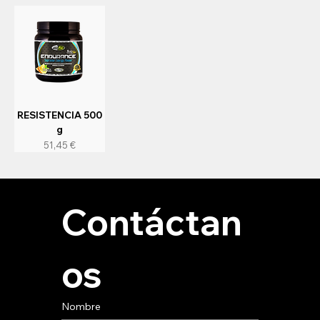
RESISTENCIA 500
g
Precio
51,45 €
Contáctan
os
Nombre