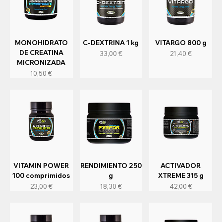
MONOHIDRATO
C-DEXTRINA 1 kg
VITARGO 800 g
DE CREATINA
Precio
Precio
33,00 €
21,40 €
MICRONIZADA
Precio
10,50 €
VITAMIN POWER
RENDIMIENTO 250
ACTIVADOR
100 comprimidos
g
XTREME 315 g
Precio
Precio
Precio
23,00 €
18,30 €
42,00 €