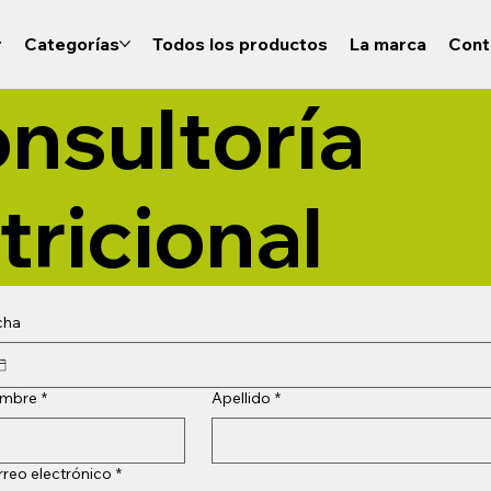
r
Categorías
Todos los productos
La marca
Cont
nsultoría
tricional
cha
mbre
*
Apellido
*
reo electrónico
*