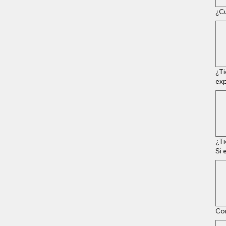
¿Cu
¿Ti
exp
¿Ti
Si 
Con