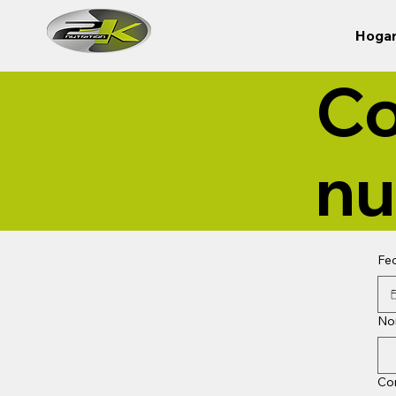
Hoga
Co
nu
Fe
No
Cor