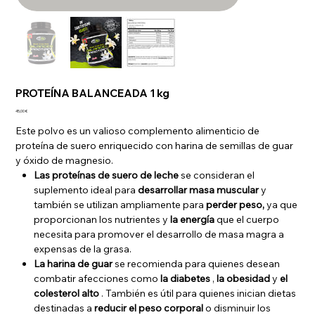
PROTEÍNA BALANCEADA 1 kg
Precio
45,00 €
Este polvo es un valioso complemento alimenticio de
proteína de suero enriquecido con harina de semillas de guar
y óxido de magnesio.
Las proteínas de suero de leche
se consideran el
suplemento ideal para
desarrollar masa muscular
y
también se utilizan ampliamente para
perder peso,
ya que
proporcionan los nutrientes y
la energía
que el cuerpo
necesita para promover el desarrollo de masa magra a
expensas de la grasa.
La harina de guar
se recomienda para quienes desean
combatir afecciones como
la diabetes
,
la obesidad
y
el
colesterol alto
. También es útil para quienes inician dietas
destinadas a
reducir el peso corporal
o disminuir los