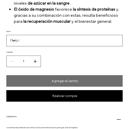
niveles
de azúcar en la sangre
.
El óxido de magnesio
favorece
la síntesis de proteínas
y,
gracias a su combinación con estas, resulta beneficioso
para
la recuperación muscular
y el bienestar general.
Gusto
Cantidad
Agregar al carrito
Realizar compra
INGREDIENTES
Concentrado de proteína de suero (30%), fructosa, leche entera en polvo, goma guar, óxido de magnesio.