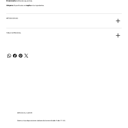
Emulsionante:
lecitina de soja, aromas.
Alérgenos:
Especificados en
negrita
en los ingredientes.
MÉTODO DE USO
TABLA NUTRICIONAL
SERVICIO AL CLIENTE
Siamo a tua disposizione dal lunedì al venerdì dalle 9 alle 17:00.