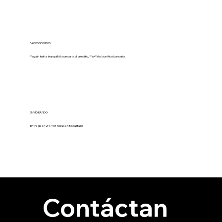
PAGOS SEGUROS
Paga in tutta tranquillità con carta di credito, PayPal o bonifico bancario.
ENVÍO RÁPIDO
¡Entrega en 24/48 horas en toda Italia!
Contáctan