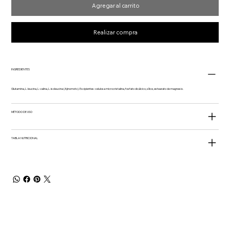
Agregar al carrito
Realizar compra
INGREDIENTES
Glutamina, L-leucina, L-valina, L-isoleucina (Ajinomoto). Excipientes: celulosa microcristalina, fosfato dicálcico, sílice, estearato de magnesio.
MÉTODO DE USO
TABLA NUTRICIONAL