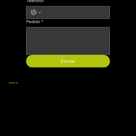
Teléfono
Pedido
*
Enviar
Nutrición 2K
Promovemos el bienestar proporcionando suplementos que favorecen la salud física y mental, ayudando a las personas a desarrollar todo su potencial.
Términos y condiciones
Política de reembolso
Condiciones de venta
Servicio al cliente:
2knutrition2024@gmail.com
© 2025, 2K Nutrition.