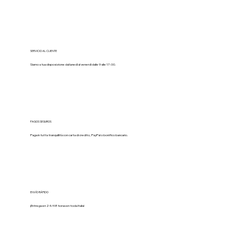
SERVICIO AL CLIENTE
Siamo a tua disposizione dal lunedì al venerdì dalle 9 alle 17:00.
PAGOS SEGUROS
Paga in tutta tranquillità con carta di credito, PayPal o bonifico bancario.
ENVÍO RÁPIDO
¡Entrega en 24/48 horas en toda Italia!