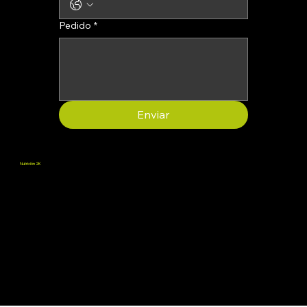
Pedido
*
Enviar
Nutrición 2K
Promovemos el bienestar proporcionando suplementos que favorecen la salud física y mental, ayudando a las personas a desarrollar todo su potencial.
Términos y condiciones
Política de reembolso
Condiciones de venta
Servicio al cliente:
2knutrition2024@gmail.com
© 2025, 2K Nutrition.