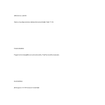
SERVICIO AL CLIENTE
Siamo a tua disposizione dal lunedì al venerdì dalle 9 alle 17:00.
PAGOS SEGUROS
Paga in tutta tranquillità con carta di credito, PayPal o bonifico bancario.
ENVÍO RÁPIDO
¡Entrega en 24/48 horas en toda Italia!