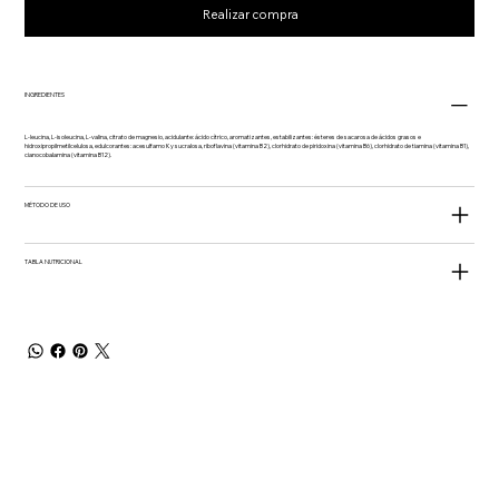
Realizar compra
INGREDIENTES
L-leucina, L-isoleucina, L-valina, citrato de magnesio, acidulante: ácido cítrico, aromatizantes, estabilizantes: ésteres de sacarosa de ácidos grasos e
hidroxipropilmetilcelulosa, edulcorantes: acesulfamo K y sucralosa, riboflavina (vitamina B2), clorhidrato de piridoxina (vitamina B6), clorhidrato de tiamina (vitamina B1),
cianocobalamina (vitamina B12).
MÉTODO DE USO
TABLA NUTRICIONAL