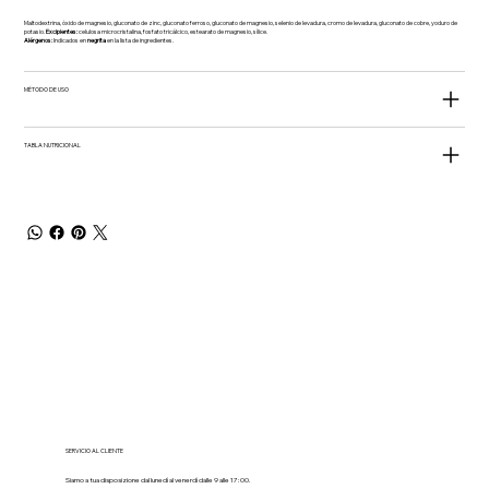
Maltodextrina, óxido de magnesio, gluconato de zinc, gluconato ferroso, gluconato de magnesio, selenio de levadura, cromo de levadura, gluconato de cobre, yoduro de
potasio.
Excipientes:
celulosa microcristalina, fosfato tricálcico, estearato de magnesio, sílice.
Alérgenos:
Indicados en
negrita
en la lista de ingredientes.
MÉTODO DE USO
TABLA NUTRICIONAL
SERVICIO AL CLIENTE
Siamo a tua disposizione dal lunedì al venerdì dalle 9 alle 17:00.