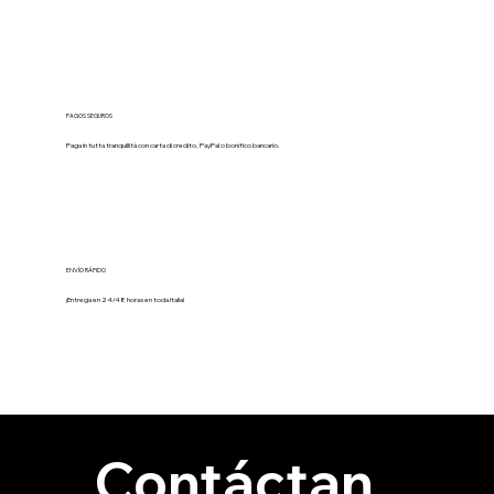
PAGOS SEGUROS
Paga in tutta tranquillità con carta di credito, PayPal o bonifico bancario.
ENVÍO RÁPIDO
¡Entrega en 24/48 horas en toda Italia!
Contáctan