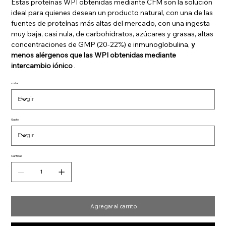
Estas proteínas WPI obtenidas mediante CFM son la solución
ideal para quienes desean un producto natural, con una de las
fuentes de proteínas más altas del mercado, con una ingesta
muy baja, casi nula, de carbohidratos, azúcares y grasas, altas
concentraciones de GMP (20-22%) e inmunoglobulina,
y
menos
alérgenos que las WPI obtenidas mediante
intercambio iónico
.
cortar
Gusto
Cantidad
Agregar al carrito