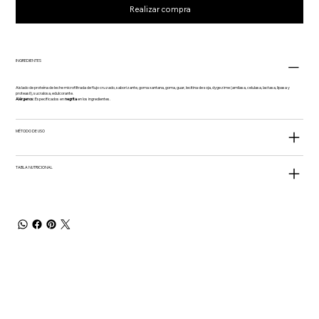
Realizar compra
INGREDIENTES
Aislado de proteína de leche microfiltrada de flujo cruzado, saborizante, goma xantana, goma, guar, lecitina de soja, dygezime (amilasa, celulasa, lactasa, lipasa y
proteasil), sucralosa, edulcorante.
Alérgenos:
Especificados en
negrita
en los ingredientes.
MÉTODO DE USO
TABLA NUTRICIONAL