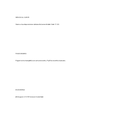
SERVICIO AL CLIENTE
Siamo a tua disposizione dal lunedì al venerdì dalle 9 alle 17:00.
PAGOS SEGUROS
Paga in tutta tranquillità con carta di credito, PayPal o bonifico bancario.
ENVÍO RÁPIDO
¡Entrega en 24/48 horas en toda Italia!