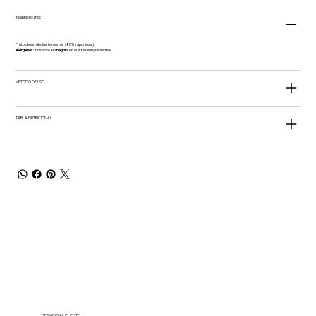
INGREDIENTES
Fruto de estribulus terrestris (80% saponinas).
Alérgenos:
Indicados en
negrita
en la lista de ingredientes.
MÉTODO DE USO
TABLA NUTRICIONAL
SERVICIO AL CLIENTE