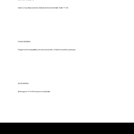
Siamo a tua disposizione dal lunedì al venerdì dalle 9 alle 17:00.
PAGOS SEGUROS
Paga in tutta tranquillità con carta di credito, PayPal o bonifico bancario.
ENVÍO RÁPIDO
¡Entrega en 24/48 horas en toda Italia!