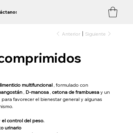
áctanos
Anterior
Siguiente
comprimidos
menticio multifuncional
, formulado con
angostán
,
D-manosa
,
cetona de frambuesa
y un
 para favorecer el bienestar general y algunas
nismo.
y
el control del peso.
to urinario