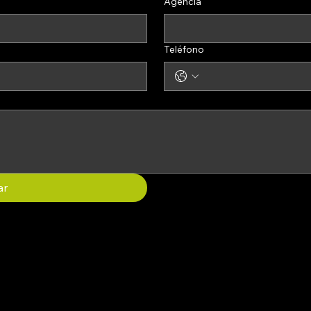
Agencia
Teléfono
ar
Términos y
condiciones
roporcionando
S
Política de
salud física y
2
reembolso
nas a desarrollar