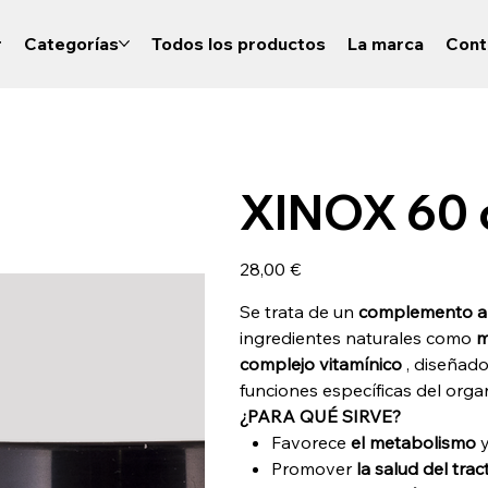
r
Categorías
Todos los productos
La marca
Cont
XINOX 60 
Precio
28,00 €
Se trata de un
complemento ali
ingredientes naturales como
m
complejo vitamínico
, diseñado
funciones específicas del orga
¿PARA QUÉ SIRVE?
Favorece
el metabolismo
Promover
la salud del trac