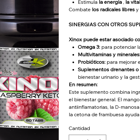
Estimula
la energía
,
la vita
Combate
los radicales libres
y 
SINERGIAS CON OTROS SU
Xinox puede estar asociado co
Omega 3:
para potenciar la
Multivitaminas y minerales
Probióticos:
para mejorar el
Suplementos drenantes o p
bienestar urinario y la gest
En resumen:
Este suplemento combina ingr
el bienestar general. El mang
antiinflamatorias, la D-manosa 
la cetona de frambuesa ayuda 
Cantidad