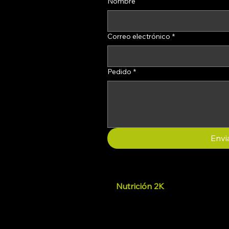
Nombre
Correo electrónico
*
Pedido
*
Envi
Nutrición 2K
Promovemos el bienestar p
suplementos que favorecen la 
mental, ayudando a las perso