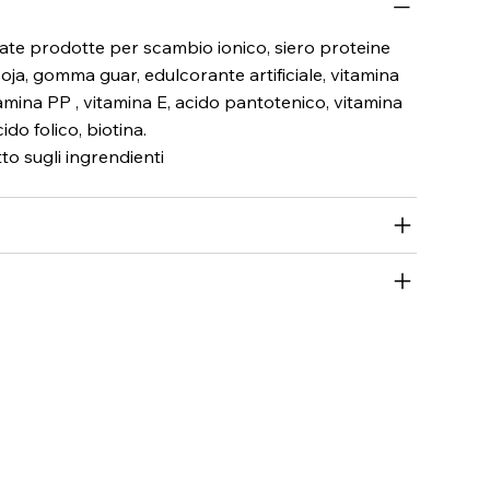
olate prodotte per scambio ionico, siero proteine
i soja, gomma guar, edulcorante artificiale, vitamina
tamina PP , vitamina E, acido pantotenico, vitamina
ido folico, biotina.
tto sugli ingrendienti