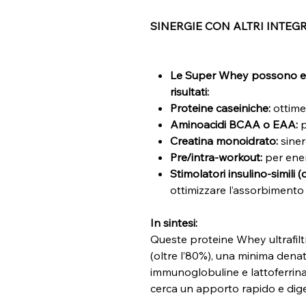
SINERGIE CON ALTRI INTEG
Le Super Whey possono ess
risultati:
Proteine caseiniche:
ottime
Aminoacidi BCAA o EAA:
p
Creatina monoidrato:
siner
Pre/intra-workout:
per ene
Stimolatori insulino-simili 
ottimizzare l’assorbimento d
In sintesi:
Queste proteine Whey ultrafil
(oltre l’80%), una minima denat
immunoglobuline e lattoferrina
cerca un apporto rapido e digeri