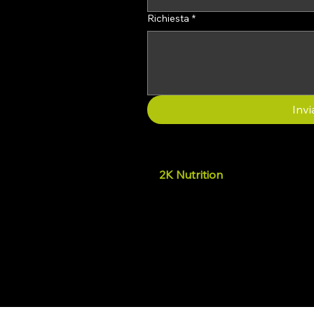
Richiesta
*
Invi
2K Nutrition
Promuoviamo il benessere fo
che supportano la salute fisi
aiutando le persone a vivere 
proprie potenzialità.
© 2025, 2K Nutrition.