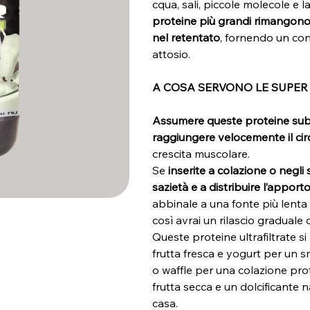
cqua, sali, piccole molecole 
proteine più grandi rimangon
nel
retentato
, fornendo un conc
attosio.
A COSA SERVONO LE SUPER
Assumere queste proteine subi
raggiungere velocemente il ci
crescita muscolare.
Se
inserite a colazione o negli
sazietà e a distribuire l’apport
abbinale a una fonte più lenta c
così avrai un rilascio graduale 
Queste proteine ultrafiltrate si
frutta fresca e yogurt per un 
o waffle per una colazione prot
frutta secca e un dolcificante 
casa.