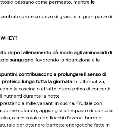
e lattosio passano come permeato, mentre
le
o
entrato proteico privo di grassi e in gran parte di l
 WHEY?
to dopo l’allenamento dà modo agli aminoacidi di
rcolo sanguigno
, favorendo la riparazione e la
 spuntini, contribuiscono a prolungare il senso di
o proteico lungo tutta la giornata
. In alternativa,
ome la caseina o al latte intero prima di coricarti:
di nutrienti durante la notte.
 prestano a mille varianti in cucina. Frullale con
smoothie colorato, aggiungile all’impasto di pancake
eica, o mescolale con fiocchi d’avena, burro di
naturale per ottenere barrette energetiche fatte in