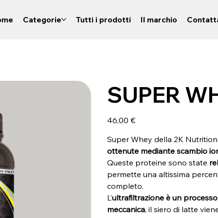
ome
Categorie
Tutti i prodotti
Il marchio
Contatt
SUPER W
Prezzo
46,00 €
Super Whey della 2K Nutrition 
ottenute mediante scambio io
Queste proteine sono state
re
permette una altissima percen
completo.
L’
ultrafiltrazione
è un processo
meccanica
, il siero di latte v