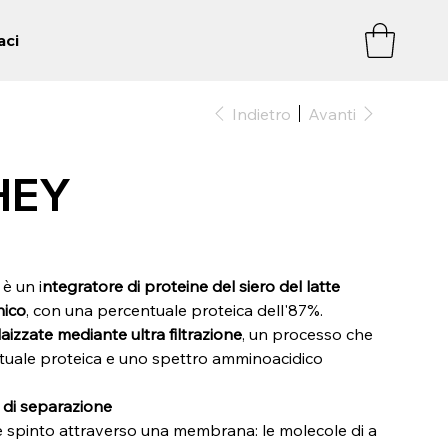
aci
Indietro
Avanti
HEY
è un i
ntegratore di proteine del siero del latte
nico
, con una percentuale proteica dell'87%.
laizzate mediante ultra filtrazione
, un processo che
tuale proteica e uno spettro amminoacidico
 di separazione
iene spinto attraverso una membrana: le molecole di a