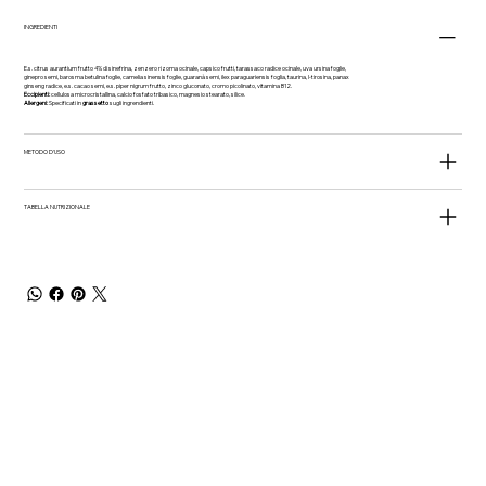
INGREDIENTI
E.s. citrus aurantium frutto 4% di sinefrina, zenzero rizoma ocinale, capsico frutti, tarassaco radice ocinale, uva ursina foglie,
ginepro semi, barosma betulina foglie, camelia sinensis foglie, guaranà semi, ilex paraguariensis foglia, taurina, l-tirosina, panax
ginseng radice, e.s. cacao semi, e.s. piper nigrum frutto, zinco gluconato, cromo picolinato, vitamina B12.
Eccipienti:
cellulosa microcristallina, calcio fosfato tribasico, magnesio stearato, silice.
Allergeni:
Specificati in
grassetto
sugli ingrendienti.
METODO D'USO
TABELLA NUTRIZIONALE