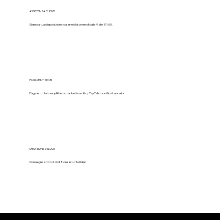
ASSISTENZA CLIENTI
Siamo a tua disposizione dal lunedì al venerdì dalle 9 alle 17:00.
PAGAMENTI SICURI
Paga in tutta tranquillità con carta di credito, PayPal o bonifico bancario.
SPEDIZIONE VELOCE
Consegna entro 24/48 ore in tutta Italia!