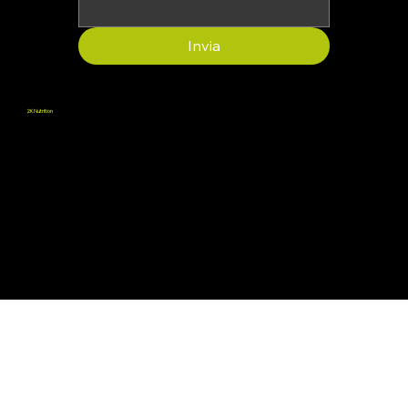
Invia
2K Nutrition
Promuoviamo il benessere fornendo integratori che supportano la salute fisica e mentale, aiutando le persone a vivere al meglio delle proprie potenzialità.
Termini e Condizioni
Informativa rimborsi
Condizioni vendita
Servizio Clienti:
info@2knutrition.it
© 2025, 2K Nutrition.