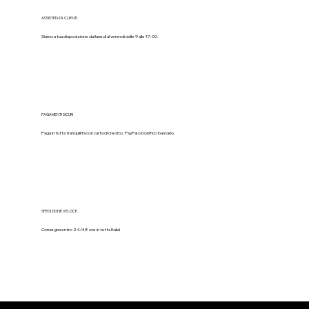
ASSISTENZA CLIENTI
Siamo a tua disposizione dal lunedì al venerdì dalle 9 alle 17:00.
PAGAMENTI SICURI
Paga in tutta tranquillità con carta di credito, PayPal o bonifico bancario.
SPEDIZIONE VELOCE
Consegna entro 24/48 ore in tutta Italia!