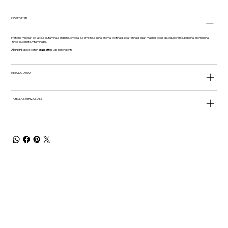
INGREDIENTI
Proteine micellari del latte, l-glutamina, l-arginina, omega-3, l-ornitina, l-lisina, aroma, lecitina di soja, farina di guar, magnesio ossido, edulcorante, papaina, bromelaina,
zinco gluconato, vitamina B6.
Allergeni:
Specificati in
grassetto
sugli ingrendienti
METODO D'USO
TABELLA NUTRIZIONALE