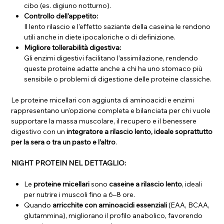
cibo (es. digiuno notturno).
Controllo dell'appetito:
Il lento rilascio e l'effetto saziante della caseina le rendono
utili anche in diete ipocaloriche o di definizione.
Migliore tollerabilità digestiva:
Gli enzimi digestivi facilitano l’assimilazione, rendendo
queste proteine adatte anche a chi ha uno stomaco più
sensibile o problemi di digestione delle proteine classiche.
Le proteine micellari con aggiunta di aminoacidi e enzimi
rappresentano un'opzione completa e bilanciata per chi vuole
supportare la massa muscolare, il recupero e il benessere
digestivo con un
integratore a rilascio lento, ideale soprattutto
per la sera o tra un pasto e l’altro
.
NIGHT PROTEIN NEL DETTAGLIO:
Le
proteine micellari
sono
caseine a rilascio lento
, ideali
per nutrire i muscoli fino a 6–8 ore.
Quando
arricchite con aminoacidi essenziali
(EAA, BCAA,
glutammina), migliorano il profilo anabolico, favorendo