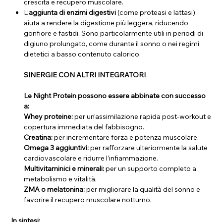
crescita e recupero muscolare.
L’
aggiunta di enzimi digestivi
(come proteasi e lattasi)
aiuta a rendere la digestione più leggera, riducendo
gonfiore e fastidi. Sono particolarmente utili in periodi di
digiuno prolungato, come durante il sonno o nei regimi
dietetici a basso contenuto calorico.
SINERGIE CON ALTRI INTEGRATORI
Le Night Protein possono essere abbinate con successo
a:
Whey proteine:
per un’assimilazione rapida post-workout e
copertura immediata del fabbisogno.
Creatina:
per incrementare forza e potenza muscolare.
Omega 3 aggiuntivi:
per rafforzare ulteriormente la salute
cardiovascolare e ridurre l’infiammazione.
Multivitaminici e minerali:
per un supporto completo a
metabolismo e vitalità.
ZMA o melatonina:
per migliorare la qualità del sonno e
favorire il recupero muscolare notturno.
In sintesi: