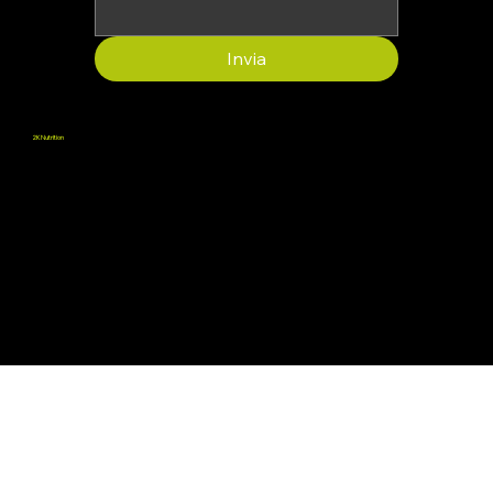
Invia
2K Nutrition
Promuoviamo il benessere fornendo integratori che supportano la salute fisica e mentale, aiutando le persone a vivere al meglio delle proprie potenzialità.
Termini e Condizioni
Informativa rimborsi
Condizioni vendita
Servizio Clienti:
info@2knutrition.it
© 2025, 2K Nutrition.