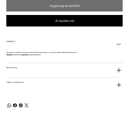
Aggiungi al carrello
Acquista ora
INGREDIENTI
Olio di pesce raffinato (omega 3), antiossidanti: vitamina E, e.s. rosmarino foglie. Gelatina alimentare F.U.
Allergeni:
Specificati in
grassetto
sugli ingrendienti.
METODO D'USO
TABELLA NUTRIZIONALE