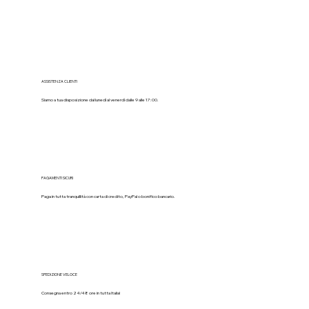
ASSISTENZA CLIENTI
Siamo a tua disposizione dal lunedì al venerdì dalle 9 alle 17:00.
PAGAMENTI SICURI
Paga in tutta tranquillità con carta di credito, PayPal o bonifico bancario.
SPEDIZIONE VELOCE
Consegna entro 24/48 ore in tutta Italia!