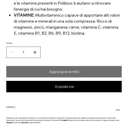
e le vitamine presenti in Polibios ti aiutano a ritrovare
l’energia di cui hai bisogno.
VITAMINE:
Multivitaminico capace di apportare alti valori
di vitamine e minerali in una sola compressa. Ricco di
magnesio, zinco, manganese, rame, vitamina C, vitamina
E, vitamina B1, B2, B6, B9, B12, biotina.
Quantità
Aggiungi al carrello
Acquista ora
INGREDIENTI
Magnesio ossido, maltodestrina, vitamina C, zinco carbonato, vitamina E, vitamina PP, manganese gluconato, magnesio stearato, acido pantotenico, vitamina B6,
vitamina B2, rame ossido, vitamina B1, folacina, biotina, vitamina D, vitamina B12.
Eccipienti:
cellulosa microcristallina, calcio fosfato tribasico, magnesio stearato, silice.
Allergeni:
Specificati in
grassetto
sugli ingrendienti.