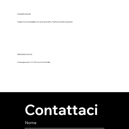
PAGAMENTI SICURI
Paga in tutta tranquillità con carta di credito, PayPal o bonifico bancario.
SPEDIZIONE VELOCE
Consegna entro 24/48 ore in tutta Italia!
Contattaci
Nome